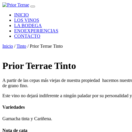
Saltar
Navegación
al
principal
INICIO
contenido
LOS VINOS
LA BODEGA
ENOEXPERIENCIAS
CONTACTO
Inicio
/
Tinto
/ Prior Terrae Tinto
Prior Terrae Tinto
A partir de las cepas más viejas de nuestra propiedad hacemos nues
de grano fino.
Este vino no dejará indiferente a ningún paladar por su personalidad y
Variedades
Garnacha tinta y Cariñena.
Nota de cata