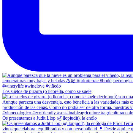
Los suelos de pizarra (o licorella, como se suele
Os presentamos a Judit Llop (@llopjudit), la enólo