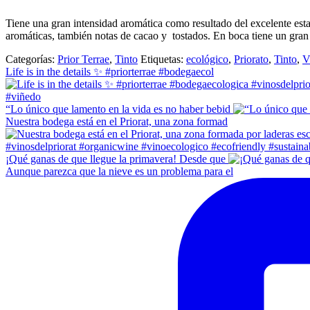
Tiene una gran intensidad aromática como resultado del excelente esta
aromáticas, también notas de cacao y tostados. En boca tiene un gran e
Categorías:
Prior Terrae
,
Tinto
Etiquetas:
ecológico
,
Priorato
,
Tinto
,
V
Life is in the details ✨ #priorterrae #bodegaecol
“Lo único que lamento en la vida es no haber bebid
Nuestra bodega está en el Priorat, una zona formad
¡Qué ganas de que llegue la primavera! Desde que
Aunque parezca que la nieve es un problema para el